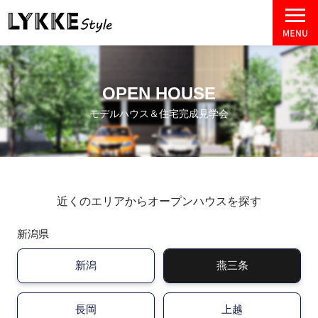
OPEN HOUSE
モデルハウス＆住宅完成見学会
近くのエリアからオープンハウスを探す
新潟県
新潟
燕三条
長岡
上越