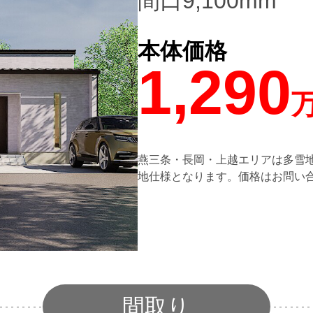
間口9,100mm
本体価格
1,290
万
燕三条・長岡・上越エリアは多雪
地仕様となります。価格はお問い
間取り