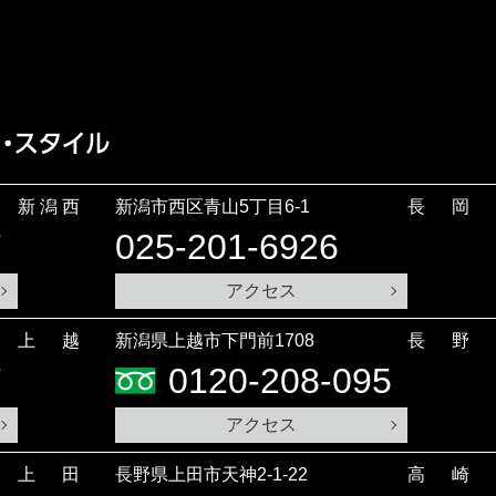
新潟西
新潟市西区青山5丁目6-1
長岡
7
025-201-6926
アクセス
上越
新潟県上越市下門前1708
長野
7
0120-208-095
アクセス
上田
長野県上田市天神2-1-22
高崎